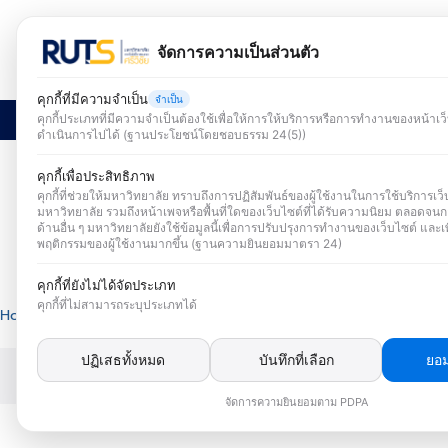
Skip
to
จัดการความเป็นส่วนตัว
content
คุกกี้ที่มีความจำเป็น
จำเป็น
หน้าแรก
ข้อมูลเผยแพร่ Cyber Security
ข้อมูลเผยแพร่ PD
คุกกี้ประเภทที่มีความจำเป็นต้องใช้เพื่อให้การให้บริการหรือการทำงานของหน้าเ
ดำเนินการไปได้ (ฐานประโยชน์โดยชอบธรรม 24(5))
S
fo
คุกกี้เพื่อประสิทธิภาพ
คุกกี้ที่ช่วยให้มหาวิทยาลัย ทราบถึงการปฏิสัมพันธ์ของผู้ใช้งานในการใช้บริการเว
มหาวิทยาลัย รวมถึงหน้าเพจหรือพื้นที่ใดของเว็บไซต์ที่ได้รับความนิยม ตลอดจนก
ด้านอื่น ๆ มหาวิทยาลัยยังใช้ข้อมูลนี้เพื่อการปรับปรุงการทำงานของเว็บไซต์ และเพ
พฤติกรรมของผู้ใช้งานมากขึ้น (ฐานความยินยอมมาตรา 24)
คุกกี้ที่ยังไม่ได้จัดประเภท
คุกกี้ที่ไม่สามารถระบุประเภทได้
Home
»
3D FlipBook
»
แจ้งเตือนภัยไซเบอร์
ปฏิเสธทั้งหมด
บันทึกที่เลือก
ยอม
©2026 RUTS CYBER SECURITY ALL RIGHTS RESERVED.
จัดการความยินยอมตาม PDPA